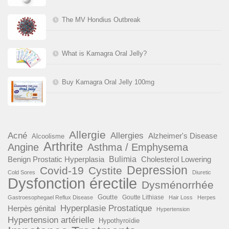
The MV Hondius Outbreak
What is Kamagra Oral Jelly?
Buy Kamagra Oral Jelly 100mg
Allergie
Acné
Allergies
Alzheimer's Disease
Alcoolisme
Arthrite
Angine
Asthma / Emphysema
Benign Prostatic Hyperplasia
Bulimia
Cholesterol Lowering
Depression
Covid-19
Cystite
Cold Sores
Diuretic
Dysfonction érectile
Dysménorrhée
Goutte
Goutte Lithiase
Gastroesophegael Reflux Disease
Hair Loss
Herpes
Hyperplasie Prostatique
Herpès génital
Hypertension
Hypertension artérielle
Hypothyroïdie