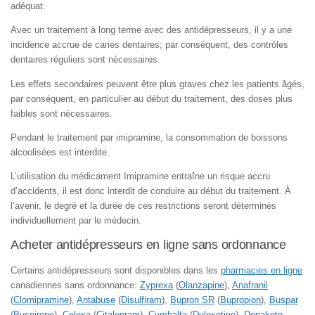
adéquat.
Avec un traitement à long terme avec des antidépresseurs, il y a une
incidence accrue de caries dentaires; par conséquent, des contrôles
dentaires réguliers sont nécessaires.
Les effets secondaires peuvent être plus graves chez les patients âgés,
par conséquent, en particulier au début du traitement, des doses plus
faibles sont nécessaires.
Pendant le traitement par imipramine, la consommation de boissons
alcoolisées est interdite.
L’utilisation du médicament Imipramine entraîne un risque accru
d’accidents, il est donc interdit de conduire au début du traitement. À
l’avenir, le degré et la durée de ces restrictions seront déterminés
individuellement par le médecin.
Acheter antidépresseurs en ligne sans ordonnance
Certains antidépresseurs sont disponibles dans les
pharmacies en ligne
canadiennes sans ordonnance:
Zyprexa
(
Olanzapine
),
Anafranil
(
Clomipramine
),
Antabuse
(
Disulfiram
),
Bupron SR
(
Bupropion
),
Buspar
(
Buspirone
),
Celexa
(
Citalopram
),
Cymbalta
(
Duloxetine
),
Depakote