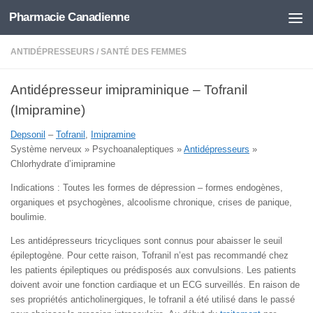
Pharmacie Canadienne
Skip to content
ANTIDÉPRESSEURS
/
SANTÉ DES FEMMES
Antidépresseur imipraminique – Tofranil
(Imipramine)
Depsonil
–
Tofranil
,
Imipramine
Système nerveux » Psychoanaleptiques »
Antidépresseurs
»
Chlorhydrate d’imipramine
Indications : Toutes les formes de dépression – formes endogènes,
organiques et psychogènes, alcoolisme chronique, crises de panique,
boulimie.
Les antidépresseurs tricycliques sont connus pour abaisser le seuil
épileptogène. Pour cette raison, Tofranil n’est pas recommandé chez
les patients épileptiques ou prédisposés aux convulsions. Les patients
doivent avoir une fonction cardiaque et un ECG surveillés. En raison de
ses propriétés anticholinergiques, le tofranil a été utilisé dans le passé