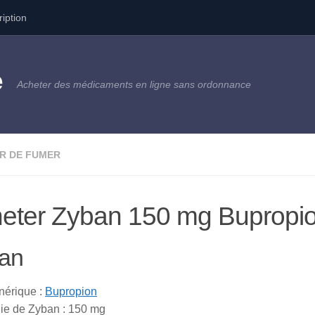
ription
e
Acheter des médicaments en ligne sans ordonnance
R DE FUMER
eter Zyban 150 mg Bupropio
an
érique :
Bupropion
ie de Zyban : 150 mg