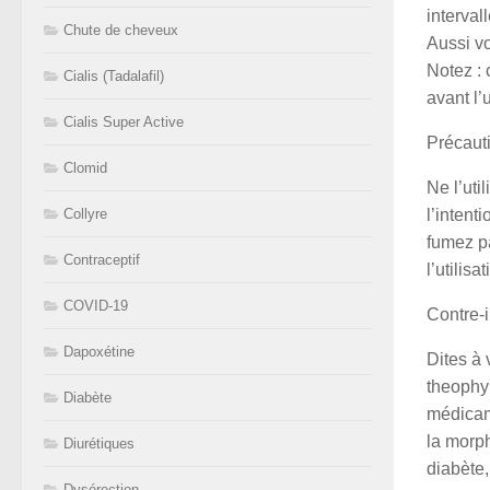
interval
Chute de cheveux
Aussi vo
Notez : 
Cialis (Tadalafil)
avant l’u
Cialis Super Active
Précaut
Clomid
Ne l’uti
Collyre
l’intent
fumez pa
Contraceptif
l’utilis
COVID-19
Contre-i
Dapoxétine
Dites à 
theophyl
Diabète
médicame
la morph
Diurétiques
diabète
Dysérection