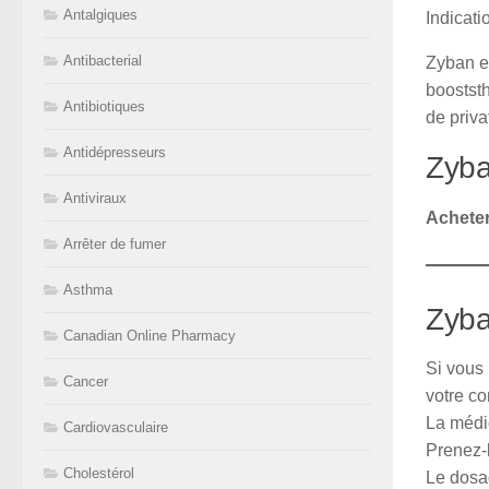
Antalgiques
Indicati
Antibacterial
Zyban es
boostst
Antibiotiques
de priva
Antidépresseurs
Zyba
Antiviraux
Acheter
Arrêter de fumer
Asthma
Zyba
Canadian Online Pharmacy
Si vous 
Cancer
votre c
La médic
Cardiovasculaire
Prenez-l
Cholestérol
Le dosag