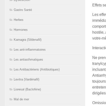
Effets s
Gastro Santé
Les effe
Herbes
immédia
comporte
Hormones
hostile,
votre-m
Kamagra (Sildenafil)
Interac
Les anti-inflammatoires
Ne pren
Les antiasthmatiques
tranylc
incluant
Les Antibactériens (Antibiotiques)
Antiarrh
Levitra (Vardénafil)
toujours
entreten
Lioresal (Baclofène)
dirigées
Mal de mer
Omissio