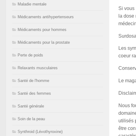
Maladie mentale
Si vous 
la dose
Médicaments antihypertenseurs
médecin 
Médicaments pour hommes
Surdos
Médicaments pour la prostate
Les sym
Perte de poids
coeur ra
Relaxants musculaires
Conserv
Le magas
Santé de l'homme
Disclaim
Santé des femmes
Nous fo
Santé générale
domaine
Soin de la peau
utilisés
être con
Synthroid (Lévothyroxine)
caractè