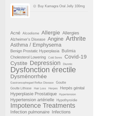
Buy Kamagra Oral Jelly 100mg
Allergie
Acné
Allergies
Alcoolisme
Arthrite
Angine
Alzheimer's Disease
Asthma / Emphysema
Benign Prostatic Hyperplasia
Bulimia
Covid-19
Cholesterol Lowering
Cold Sores
Depression
Cystite
Diuretic
Dysfonction érectile
Dysménorrhée
Goutte
Gastroesophegael Reflux Disease
Herpès génital
Goutte Lithiase
Hair Loss
Herpes
Hyperplasie Prostatique
Hypertension
Hypertension artérielle
Hypothyroïdie
Impotence Treatments
Infection pulmonaire
Infections