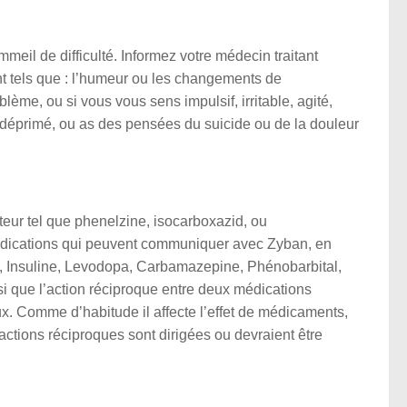
meil de difficulté. Informez votre médecin traitant
 tels que : l’humeur ou les changements de
ème, ou si vous vous sens impulsif, irritable, agité,
s déprimé, ou as des pensées du suicide ou de la douleur
eur tel que phenelzine, isocarboxazid, ou
médications qui peuvent communiquer avec Zyban, en
ds, Insuline, Levodopa, Carbamazepine, Phénobarbital,
si que l’action réciproque entre deux médications
ux. Comme d’habitude il affecte l’effet de médicaments,
actions réciproques sont dirigées ou devraient être