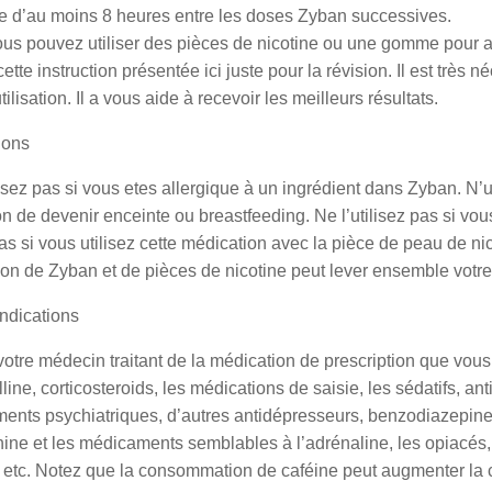
le d’au moins 8 heures entre les doses Zyban successives.
us pouvez utiliser des pièces de nicotine ou une gomme pour a
cette instruction présentée ici juste pour la révision. Il est très 
tilisation. Il a vous aide à recevoir les meilleurs résultats.
ions
lisez pas si vous etes allergique à un ingrédient dans Zyban. N’u
ion de devenir enceinte ou breastfeeding. Ne l’utilisez pas si v
s si vous utilisez cette médication avec la pièce de peau de ni
ation de Zyban et de pièces de nicotine peut lever ensemble votre
ndications
votre médecin traitant de la médication de prescription que vou
line, corticosteroids, les médications de saisie, les sédatifs, ant
nts psychiatriques, d’autres antidépresseurs, benzodiazepines, 
ine et les médicaments semblables à l’adrénaline, les opiacés, 
, etc. Notez que la consommation de caféine peut augmenter la