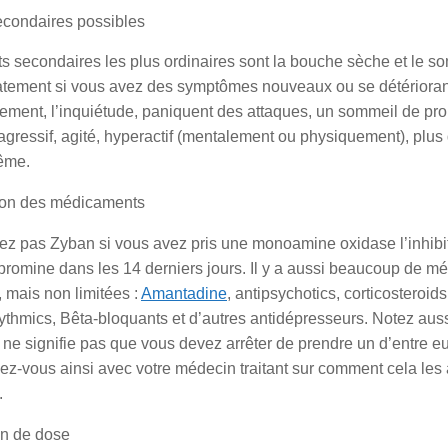
econdaires possibles
ts secondaires les plus ordinaires sont la bouche sèche et le som
tement si vous avez des symptômes nouveaux ou se détériorant
ment, l’inquiétude, paniquent des attaques, un sommeil de probl
 agressif, agité, hyperactif (mentalement ou physiquement), plu
ême.
tion des médicaments
ez pas Zyban si vous avez pris une monoamine oxidase l’inhibit
ypromine dans les 14 derniers jours. Il y a aussi beaucoup de 
, mais non limitées :
Amantadine
, antipsychotics, corticosteroi
ythmics, Bêta-bloquants et d’autres antidépresseurs. Notez aus
 ne signifie pas que vous devez arrêter de prendre un d’entre e
ez-vous ainsi avec votre médecin traitant sur comment cela les 
.
n de dose