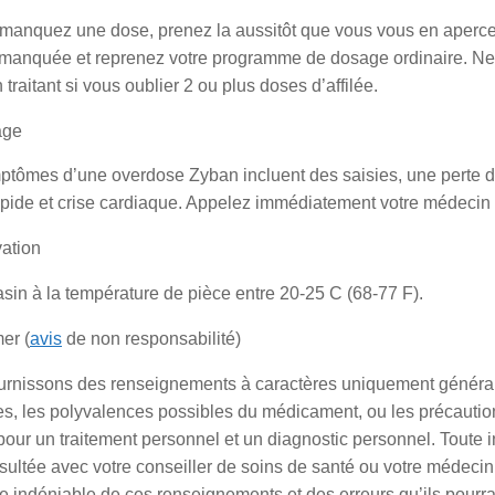
manquez une dose, prenez la aussitôt que vous vous en aperceve
 manquée et reprenez votre programme de dosage ordinaire. Ne 
traitant si vous oublier 2 ou plus doses d’affilée.
age
ptômes d’une overdose Zyban incluent des saisies, une perte de
pide et crise cardiaque. Appelez immédiatement votre médecin t
ation
in à la température de pièce entre 20-25 C (68-77 F).
er (
avis
de non responsabilité)
urnissons des renseignements à caractères uniquement générau
s, les polyvalences possibles du médicament, ou les précaution
 pour un traitement personnel et un diagnostic personnel. Toute in
sultée avec votre conseiller de soins de santé ou votre médeci
re indéniable de ces renseignements et des erreurs qu’ils pour