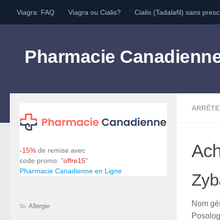
Viagra: FAQ
Viagra ou Cialis?
Cialis (Tadalafil) sans presc
Skip to content
Pharmacie Canadienn
ARRÊTE
Ach
-15%
de remise avec
code promo: "
offre15
"
Pharmacie Canadienne en Ligne
Zyb
Nom gén
Allergie
Posolog