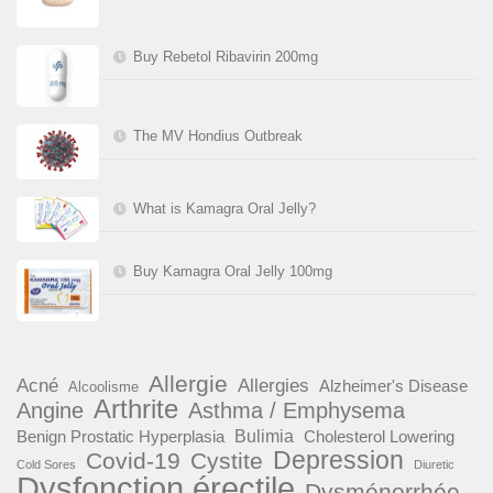
Buy Rebetol Ribavirin 200mg
The MV Hondius Outbreak
What is Kamagra Oral Jelly?
Buy Kamagra Oral Jelly 100mg
Allergie
Acné
Allergies
Alzheimer's Disease
Alcoolisme
Arthrite
Angine
Asthma / Emphysema
Benign Prostatic Hyperplasia
Bulimia
Cholesterol Lowering
Depression
Covid-19
Cystite
Cold Sores
Diuretic
Dysfonction érectile
Dysménorrhée