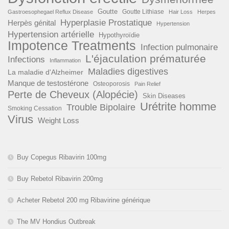
Goutte
Goutte Lithiase
Gastroesophegael Reflux Disease
Hair Loss
Herpes
Hyperplasie Prostatique
Herpès génital
Hypertension
Hypertension artérielle
Hypothyroïdie
Impotence Treatments
Infection pulmonaire
L'éjaculation prématurée
Infections
Inflammation
Maladies digestives
La maladie d'Alzheimer
Manque de testostérone
Osteoporosis
Pain Relief
Perte de Cheveux (Alopécie)
Skin Diseases
Urétrite homme
Trouble Bipolaire
Smoking Cessation
Virus
Weight Loss
Buy Copegus Ribavirin 100mg
Buy Rebetol Ribavirin 200mg
Acheter Rebetol 200 mg Ribavirine générique
The MV Hondius Outbreak