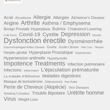
Allergie
Acné
Allergies
Alzheimer's Disease
Alcoolisme
Arthrite
Angine
Asthma / Emphysema
Benign Prostatic Hyperplasia
Bulimia
Cholesterol Lowering
Depression
Covid-19
Cystite
Cold Sores
Diuretic
Dysfonction érectile
Dysménorrhée
Goutte
Goutte Lithiase
Gastroesophegael Reflux Disease
Hair Loss
Herpes
Hyperplasie Prostatique
Herpès génital
Hypertension
Hypertension artérielle
Hypothyroïdie
Impotence Treatments
Infection pulmonaire
L'éjaculation prématurée
Infections
Inflammation
Maladies digestives
La maladie d'Alzheimer
Manque de testostérone
Osteoporosis
Pain Relief
Perte de Cheveux (Alopécie)
Skin Diseases
Urétrite homme
Trouble Bipolaire
Smoking Cessation
Virus
Weight Loss