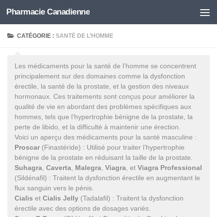
Pharmacie Canadienne
Skip to content
CATÉGORIE :
SANTÉ DE L’HOMME
Les médicaments pour la santé de l’homme se concentrent
principalement sur des domaines comme la dysfonction
érectile, la santé de la prostate, et la gestion des niveaux
hormonaux. Ces traitements sont conçus pour améliorer la
qualité de vie en abordant des problèmes spécifiques aux
hommes, tels que l’hypertrophie bénigne de la prostate, la
perte de libido, et la difficulté à maintenir une érection.
Voici un aperçu des médicaments pour la santé masculine :
Proscar
(Finastéride) : Utilisé pour traiter l’hypertrophie
bénigne de la prostate en réduisant la taille de la prostate.
Suhagra
,
Caverta
,
Malegra
,
Viagra
, et
Viagra Professional
(Sildénafil) : Traitent la dysfonction érectile en augmentant le
flux sanguin vers le pénis.
Cialis
et
Cialis Jelly
(Tadalafil) : Traitent la dysfonction
érectile avec des options de dosages variés.