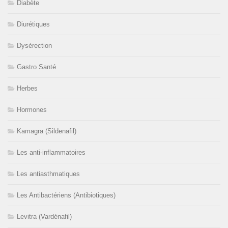
Diabète
Diurétiques
Dysérection
Gastro Santé
Herbes
Hormones
Kamagra (Sildenafil)
Les anti-inflammatoires
Les antiasthmatiques
Les Antibactériens (Antibiotiques)
Levitra (Vardénafil)