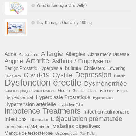
What is Kamagra Oral Jelly?
Buy Kamagra Oral Jelly 100mg
Allergie
Acné
Allergies
Alzheimer's Disease
Alcoolisme
Arthrite
Angine
Asthma / Emphysema
Benign Prostatic Hyperplasia
Bulimia
Cholesterol Lowering
Depression
Covid-19
Cystite
Cold Sores
Diuretic
Dysfonction érectile
Dysménorrhée
Goutte
Goutte Lithiase
Gastroesophegael Reflux Disease
Hair Loss
Herpes
Hyperplasie Prostatique
Herpès génital
Hypertension
Hypertension artérielle
Hypothyroïdie
Impotence Treatments
Infection pulmonaire
L'éjaculation prématurée
Infections
Inflammation
Maladies digestives
La maladie d'Alzheimer
Manque de testostérone
Osteoporosis
Pain Relief