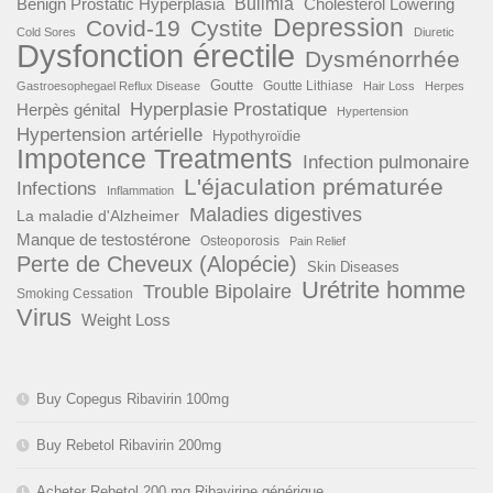
Benign Prostatic Hyperplasia
Bulimia
Cholesterol Lowering
Depression
Covid-19
Cystite
Cold Sores
Diuretic
Dysfonction érectile
Dysménorrhée
Goutte
Goutte Lithiase
Gastroesophegael Reflux Disease
Hair Loss
Herpes
Hyperplasie Prostatique
Herpès génital
Hypertension
Hypertension artérielle
Hypothyroïdie
Impotence Treatments
Infection pulmonaire
L'éjaculation prématurée
Infections
Inflammation
Maladies digestives
La maladie d'Alzheimer
Manque de testostérone
Osteoporosis
Pain Relief
Perte de Cheveux (Alopécie)
Skin Diseases
Urétrite homme
Trouble Bipolaire
Smoking Cessation
Virus
Weight Loss
Buy Copegus Ribavirin 100mg
Buy Rebetol Ribavirin 200mg
Acheter Rebetol 200 mg Ribavirine générique