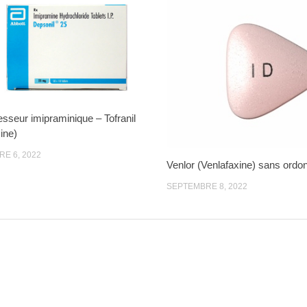
esseur imipraminique – Tofranil
ine)
E 6, 2022
Venlor (Venlafaxine) sans ord
SEPTEMBRE 8, 2022