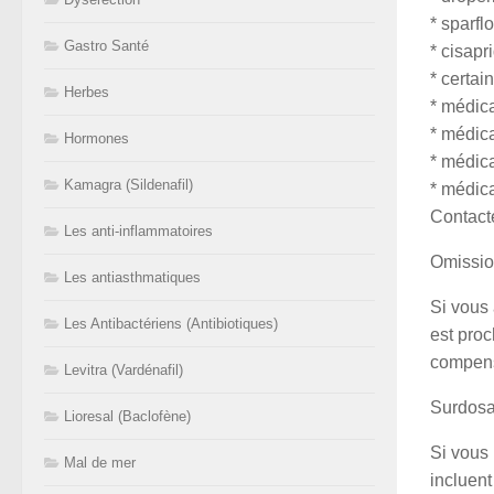
* sparfl
Gastro Santé
* cisapr
* certai
Herbes
* médica
* médic
Hormones
* médic
Kamagra (Sildenafil)
* médica
Contact
Les anti-inflammatoires
Omissio
Les antiasthmatiques
Si vous 
Les Antibactériens (Antibiotiques)
est pro
compens
Levitra (Vardénafil)
Surdos
Lioresal (Baclofène)
Si vous
Mal de mer
incluent