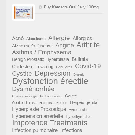
Buy Kamagra Oral Jelly 100mg
Allergie
Acné
Allergies
Alcoolisme
Arthrite
Angine
Alzheimer's Disease
Asthma / Emphysema
Benign Prostatic Hyperplasia
Bulimia
Covid-19
Cholesterol Lowering
Cold Sores
Depression
Cystite
Diuretic
Dysfonction érectile
Dysménorrhée
Goutte
Gastroesophegael Reflux Disease
Herpès génital
Goutte Lithiase
Hair Loss
Herpes
Hyperplasie Prostatique
Hypertension
Hypertension artérielle
Hypothyroïdie
Impotence Treatments
Infection pulmonaire
Infections