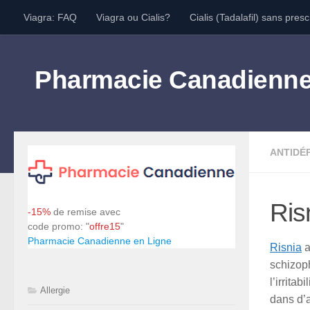
Viagra: FAQ
Viagra ou Cialis?
Cialis (Tadalafil) sans presc
Skip to content
Pharmacie Canadienn
ANTIDÉ
Ris
-15%
de remise avec
code promo: "
offre15
"
Pharmacie Canadienne en Ligne
Risnia
a
schizoph
l’irrita
Allergie
dans d’a