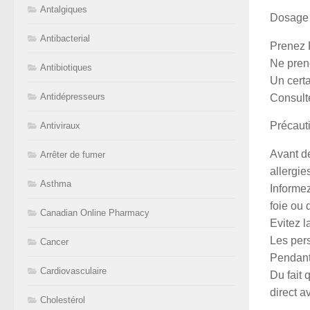
Antalgiques
Dosage 
Antibacterial
Prenez R
Ne pren
Antibiotiques
Un certa
Antidépresseurs
Consult
Précaut
Antiviraux
Avant de
Arrêter de fumer
allergie
Asthma
Informe
foie ou 
Canadian Online Pharmacy
Evitez 
Les per
Cancer
Pendant 
Cardiovasculaire
Du fait 
direct 
Cholestérol