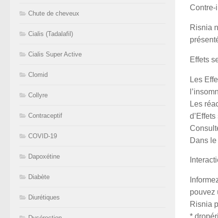
Contre-i
Chute de cheveux
Risnia n
Cialis (Tadalafil)
présenté
Cialis Super Active
Effets s
Clomid
Les Effe
l’insomni
Collyre
Les réac
d’Effets
Contraceptif
Consult
COVID-19
Dans le
Dapoxétine
Interac
Diabète
Informez
pouvez 
Diurétiques
Risnia p
* dropér
Dysérection