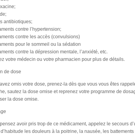
oxacine;
ide;
ns antibiotiques;
ments contre l’hypertension;
aments contre les accès (convulsions)
aments pour le sommeil ou la sédation
ments contre la dépression mentale, l’anxiété, etc.
ez votre médecin ou votre pharmacien pour plus de détails.
n de dose
avez omis votre dose, prenez-la dès que vous vous êtes rappelé
che, sautez la dose omise et reprenez votre programme de dosa
er la dose omise.
age
 pensez avoir pris trop de ce médicament, appelez le secours
 d’habitude les douleurs à la poitrine, la nausée, les battements