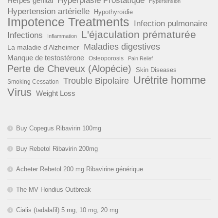
Herpès génital
Hypertension
Hypertension artérielle
Hypothyroïdie
Impotence Treatments
Infection pulmonaire
L'éjaculation prématurée
Infections
Inflammation
Maladies digestives
La maladie d'Alzheimer
Manque de testostérone
Osteoporosis
Pain Relief
Perte de Cheveux (Alopécie)
Skin Diseases
Urétrite homme
Trouble Bipolaire
Smoking Cessation
Virus
Weight Loss
Buy Copegus Ribavirin 100mg
Buy Rebetol Ribavirin 200mg
Acheter Rebetol 200 mg Ribavirine générique
The MV Hondius Outbreak
Cialis (tadalafil) 5 mg, 10 mg, 20 mg