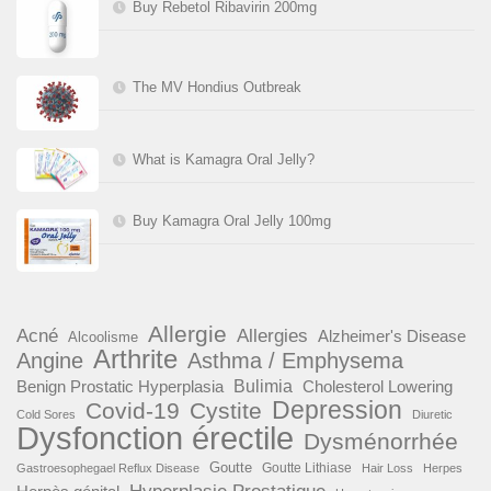
Buy Rebetol Ribavirin 200mg
The MV Hondius Outbreak
What is Kamagra Oral Jelly?
Buy Kamagra Oral Jelly 100mg
Allergie
Acné
Allergies
Alzheimer's Disease
Alcoolisme
Arthrite
Angine
Asthma / Emphysema
Benign Prostatic Hyperplasia
Bulimia
Cholesterol Lowering
Depression
Covid-19
Cystite
Cold Sores
Diuretic
Dysfonction érectile
Dysménorrhée
Goutte
Goutte Lithiase
Gastroesophegael Reflux Disease
Hair Loss
Herpes
Hyperplasie Prostatique