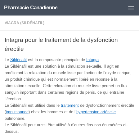
Pharmacie Canadienne
Skip to content
VIAGRA (SILDÉNAFIL)
Intagra pour le traitement de la dysfonction
érectile
Le
Sildénafil
est la composante principale de
Intagra
..
Le Sildénafil est une solution à la stimulation sexuelle. Il agit en
améliorant la relaxation du muscle lisse par l’action de l’oxyde nitrique,
un produit chimique qui est normalement libéré en réponse à la
stimulation sexuelle. Cette relaxation du muscle lisse permet un flux
sanguin important dans certaines régions du pénis, ce qui entraîne
l’érection.
Le Sildénafil est utilisé dans le
traitement
de dysfonctionnement érectile
(
impuissance
) chez les hommes et de l’
hypertension artérielle
pulmonaire.
Le Sildénafil peut aussi être utilisé à d’autres fins non énumérées ci-
dessus.