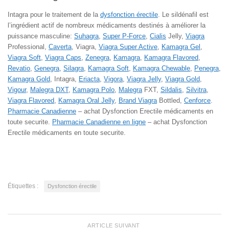
Intagra pour le traitement de la
dysfonction érectile
. Le sildénafil est
l’ingrédient actif de nombreux médicaments destinés à améliorer la
puissance masculine:
Suhagra
,
Super P-Force
,
Cialis
Jelly,
Viagra
Professional,
Caverta
, Viagra,
Viagra Super Active
,
Kamagra Gel
,
Viagra Soft
,
Viagra Caps
,
Zenegra
,
Kamagra
,
Kamagra Flavored
,
Revatio
,
Genegra
,
Silagra
,
Kamagra Soft
,
Kamagra Chewable
,
Penegra
,
Kamagra Gold
, Intagra,
Eriacta
,
Vigora
,
Viagra Jelly
,
Viagra Gold
,
Vigour
,
Malegra DXT
,
Kamagra Polo
,
Malegra
FXT,
Sildalis
,
Silvitra
,
Viagra Flavored
,
Kamagra Oral Jelly
,
Brand Viagra
Bottled,
Cenforce
.
Pharmacie Canadienne
– achat Dysfonction Erectile médicaments en
toute securite.
Pharmacie Canadienne en ligne
– achat Dysfonction
Erectile médicaments en toute securite.
Étiquettes :
Dysfonction érectile
ARTICLE SUIVANT