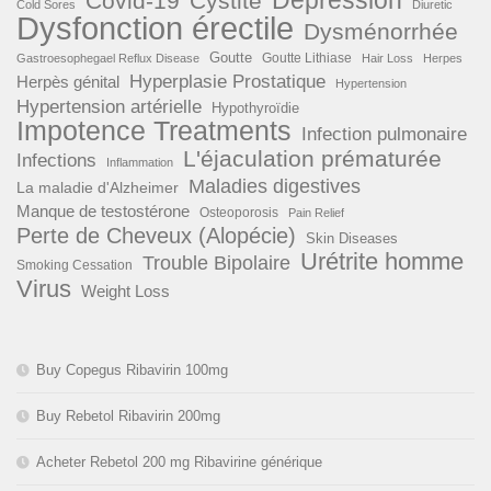
Covid-19
Cystite
Cold Sores
Diuretic
Dysfonction érectile
Dysménorrhée
Goutte
Goutte Lithiase
Gastroesophegael Reflux Disease
Hair Loss
Herpes
Hyperplasie Prostatique
Herpès génital
Hypertension
Hypertension artérielle
Hypothyroïdie
Impotence Treatments
Infection pulmonaire
L'éjaculation prématurée
Infections
Inflammation
Maladies digestives
La maladie d'Alzheimer
Manque de testostérone
Osteoporosis
Pain Relief
Perte de Cheveux (Alopécie)
Skin Diseases
Urétrite homme
Trouble Bipolaire
Smoking Cessation
Virus
Weight Loss
Buy Copegus Ribavirin 100mg
Buy Rebetol Ribavirin 200mg
Acheter Rebetol 200 mg Ribavirine générique