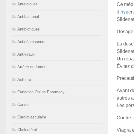
Antalgiques
Ce médic
d’
hypert
Antibacterial
Sildenaf
Antibiotiques
Dosage 
Antidépresseurs
La dose 
Sildenaf
Antiviraux
Un repa
Évitez 
Arrêter de fumer
Précaut
Asthma
Avant de
Canadian Online Pharmacy
autres a
Cancer
Les per
Cardiovasculaire
Contre-i
Viagra e
Cholestérol