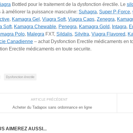
iagra
Bottled pour le traitement de la dysfonction érectile. Le
sil
s à améliorer la puissance masculine:
Suhagra
,
Super P-Force
,
ctive
,
Kamagra Gel
,
Viagra Soft
,
Viagra Caps
,
Zenegra
,
Kamag
 Soft
,
Kamagra Chewable
,
Penegra
,
Kamagra Gold
,
Intagra
,
E
magra Polo
,
Malegra
FXT,
Sildalis
,
Silvitra
,
Viagra Flavored
,
Ka
cie Canadienne
– achat Dysfonction Erectile médicaments en to
ion Erectile médicaments en toute securite.
:
Dysfonction érectile
ARTICLE PRÉCÉDENT
Acheter du Tadapox sans ordonnance en ligne
S AIMEREZ AUSSI...