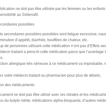
dication ne doit pas être utilisée par les femmes ou les enfants
ensibilité au Sildenafil.
econdaires possibles
ets secondaires possibles possibles sont fatigue excessive, na
minution d’appétit, diarrhée, bouffées de chaleur, etc.
 de personnes utilisant cette médication n’ont pas d’Effets se
decin traitant a prescrit cette médication parce que l’avantage 
s.
tion allergique très sérieuse à ce médicament va improbable, m
z votre médecin traitant ou pharmacien pour plus de détails.
tion des médicaments
ament ne doit pas être utilisé avec les nitrates et les médicam
ou du butyle nitrite; médications alpha-bloquants; d’autres méd