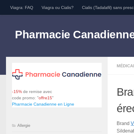
Viagra: FAQ
Viagra ou Cialis?
Cialis (Tadalafil) sans presc
Skip to content
Pharmacie Canadienn
MÉDICA
Bra
-15%
de remise avec
code promo: "
offre15
"
Pharmacie Canadienne en Ligne
érec
Brand
V
Allergie
Sildenaf