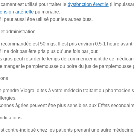
ament est utilisé pour traiter le
dysfonction érectile
(l’impuissa
ension artérielle
pulmonaire.
il peut aussi être utilisé pour les autres buts.
et administration
recommandée est 50 mgs. Il est pris environ 0.5-1 heure avant l’
il ne doit pas être pris plus qu’une fois par jour.
s gros peut retarder le temps de commencement de ce médicam
de manger le pamplemousse ou boire du jus de pamplemousse pen
ions
 prendre Viagra, dites à votre médecin traitant ou pharmacien si
llergies.
sonnes âgées peuvent être plus sensibles aux Effets secondair
ndications
st contre-indiqué chez les patients prenant une autre médecine 