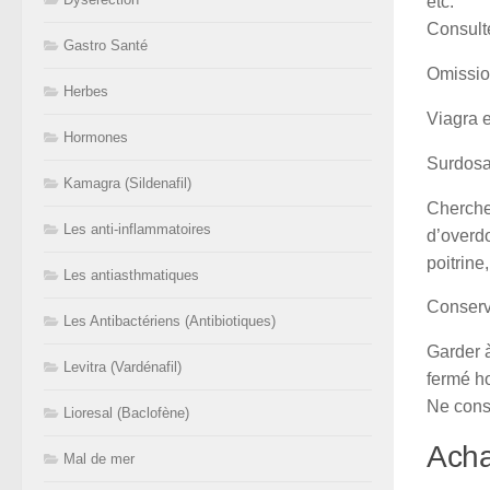
etc.
Consulte
Gastro Santé
Omissio
Herbes
Viagra 
Hormones
Surdos
Kamagra (Sildenafil)
Cherchez
Les anti-inflammatoires
d’overdo
poitrine,
Les antiasthmatiques
Conserv
Les Antibactériens (Antibiotiques)
Garder à
Levitra (Vardénafil)
fermé ho
Ne cons
Lioresal (Baclofène)
Acha
Mal de mer