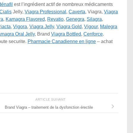
dénafil
est l’ingrédient actif de nombreux médicaments
Cialis
Jelly,
Viagra Professional
,
Caverta
, Viagra,
Viagra
ra
,
Kamagra Flavored
,
Revatio
,
Genegra
,
Silagra
,
riacta
,
Vigora
,
Viagra Jelly
,
Viagra Gold
,
Vigour
,
Malegra
magra Oral Jelly
, Brand
Viagra Bottled
,
Cenforce
.
ute securite.
Pharmacie Canadienne en ligne
– achat
ARTICLE SUIVANT
Brand Viagra – traitement de la dysfonction érectile