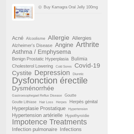
Buy Kamagra Oral Jelly 100mg
Allergie
Acné
Allergies
Alcoolisme
Arthrite
Angine
Alzheimer's Disease
Asthma / Emphysema
Benign Prostatic Hyperplasia
Bulimia
Covid-19
Cholesterol Lowering
Cold Sores
Depression
Cystite
Diuretic
Dysfonction érectile
Dysménorrhée
Goutte
Gastroesophegael Reflux Disease
Herpès génital
Goutte Lithiase
Hair Loss
Herpes
Hyperplasie Prostatique
Hypertension
Hypertension artérielle
Hypothyroïdie
Impotence Treatments
Infection pulmonaire
Infections