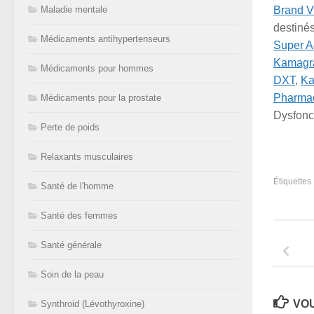
Maladie mentale
Brand V
destiné
Médicaments antihypertenseurs
Super A
Kamagra
Médicaments pour hommes
DXT
,
Ka
Pharma
Médicaments pour la prostate
Dysfonct
Perte de poids
Relaxants musculaires
Étiquettes 
Santé de l'homme
Santé des femmes
Santé générale
Soin de la peau
VOU
Synthroid (Lévothyroxine)