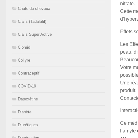
nitrate.
Chute de cheveux
Cette mé
d’hypers
Cialis (Tadalafil)
Effets s
Cialis Super Active
Les Eff
Clomid
peau, di
Beaucoup
Collyre
Votre mé
Contraceptif
possible
Une réac
COVID-19
produit.
Contacte
Dapoxétine
Interac
Diabète
Ce médic
Diurétiques
l’amyle 
Dysérection