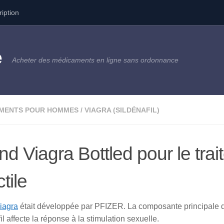
ription
e
Acheter des médicaments en ligne sans ordonnance
MENTS POUR HOMMES
/
VIAGRA (SILDÉNAFIL)
nd Viagra Bottled pour le tra
tile
iagra
était développée par PFIZER. La composante principale de
il affecte la réponse à la stimulation sexuelle.