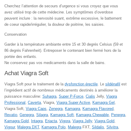
Cherchez l’attention de secours d’urgence si vous croyez que vous
avez utilisé trop de cette médecine. Les symptômes d’overdose
peuvent inclure : la nervosité suant, extrême excessive, le battement
de coeur rapide/irrégulier, la douleur de poitrine, les saisies.
Conservation
Garder à la température ambiante entre 15 et 30 degrés Celsius (59 et
86 degrés Fahrenheit). Entreposer le contenant bien fermé hors de la
portée des enfants.
Ne conservez pas vos medicaments dans la salle de bains.
Achat Viagra Soft
Viagra Soft pour le traitement de la
dysfonction érectile
. Le
sildénafil
est
l’ingrédient actif de nombreux médicaments destinés à améliorer la
puissance masculine:
Suhagra
,
Super P-Force
,
Cialis
Jelly,
Viagra
Professional
,
Caverta
, Viagra,
Viagra Super Active
,
Kamagra Gel
,
Viagra Soft,
Viagra Caps
,
Zenegra
,
Kamagra
,
Kamagra Flavored
,
Revatio
,
Genegra
,
Silagra
,
Kamagra Soft
,
Kamagra Chewable
,
Penegra
,
Kamagra Gold
,
Intagra
,
Eriacta
,
Vigora
,
Viagra Jelly
,
Viagra Gold
,
Vigour
,
Malegra DXT
,
Kamagra Polo
,
Malegra
FXT,
Sildalis
,
Silvitra
,