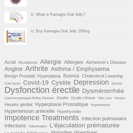
What is Kamagra Oral Jelly?
Buy Kamagra Oral Jelly 100mg
Allergie
Acné
Allergies
Alzheimer's Disease
Alcoolisme
Arthrite
Angine
Asthma / Emphysema
Benign Prostatic Hyperplasia
Bulimia
Cholesterol Lowering
Depression
Covid-19
Cystite
Cold Sores
Diuretic
Dysfonction érectile
Dysménorrhée
Goutte
Goutte Lithiase
Gastroesophegael Reflux Disease
Hair Loss
Herpes
Hyperplasie Prostatique
Herpès génital
Hypertension
Hypertension artérielle
Hypothyroïdie
Impotence Treatments
Infection pulmonaire
L'éjaculation prématurée
Infections
Inflammation
Maladies digestives
La maladie d'Alzheimer