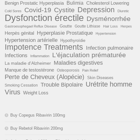
Benign Prostatic Hyperplasia
Bulimia
Cholesterol Lowering
Depression
Covid-19
Cystite
Cold Sores
Diuretic
Dysfonction érectile
Dysménorrhée
Goutte
Goutte Lithiase
Gastroesophegael Reflux Disease
Hair Loss
Herpes
Hyperplasie Prostatique
Herpès génital
Hypertension
Hypertension artérielle
Hypothyroïdie
Impotence Treatments
Infection pulmonaire
L'éjaculation prématurée
Infections
Inflammation
Maladies digestives
La maladie d'Alzheimer
Manque de testostérone
Osteoporosis
Pain Relief
Perte de Cheveux (Alopécie)
Skin Diseases
Urétrite homme
Trouble Bipolaire
Smoking Cessation
Virus
Weight Loss
Buy Copegus Ribavirin 100mg
Buy Rebetol Ribavirin 200mg