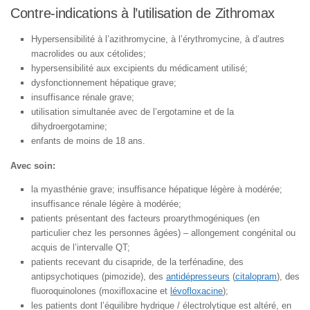
Contre-indications à l’utilisation de Zithromax
Hypersensibilité à l’azithromycine, à l’érythromycine, à d’autres
macrolides ou aux cétolides;
hypersensibilité aux excipients du médicament utilisé;
dysfonctionnement hépatique grave;
insuffisance rénale grave;
utilisation simultanée avec de l’ergotamine et de la
dihydroergotamine;
enfants de moins de 18 ans.
Avec soin:
la myasthénie grave; insuffisance hépatique légère à modérée;
insuffisance rénale légère à modérée;
patients présentant des facteurs proarythmogéniques (en
particulier chez les personnes âgées) – allongement congénital ou
acquis de l’intervalle QT;
patients recevant du cisapride, de la terfénadine, des
antipsychotiques (pimozide), des
antidépresseurs
(
citalopram
), des
fluoroquinolones (moxifloxacine et
lévofloxacine
);
les patients dont l’équilibre hydrique / électrolytique est altéré, en