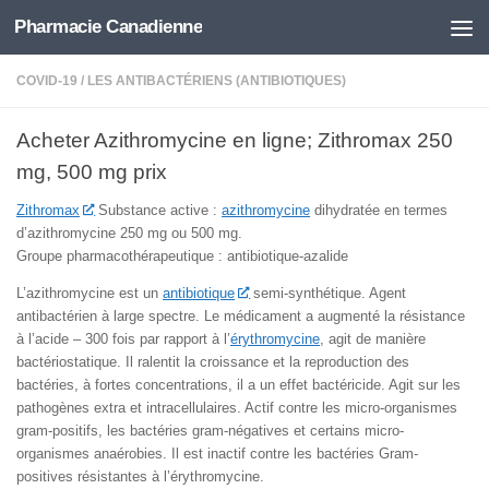
Pharmacie Canadienne
Skip to content
COVID-19
/
LES ANTIBACTÉRIENS (ANTIBIOTIQUES)
Acheter Azithromycine en ligne; Zithromax 250
mg, 500 mg prix
Zithromax
Substance active :
azithromycine
dihydratée en termes
d’azithromycine 250 mg ou 500 mg.
Groupe pharmacothérapeutique : antibiotique-azalide
L’azithromycine est un
antibiotique
semi-synthétique. Agent
antibactérien à large spectre. Le médicament a augmenté la résistance
à l’acide – 300 fois par rapport à l’
érythromycine
, agit de manière
bactériostatique. Il ralentit la croissance et la reproduction des
bactéries, à fortes concentrations, il a un effet bactéricide. Agit sur les
pathogènes extra et intracellulaires. Actif contre les micro-organismes
gram-positifs, les bactéries gram-négatives et certains micro-
organismes anaérobies. Il est inactif contre les bactéries Gram-
positives résistantes à l’érythromycine.