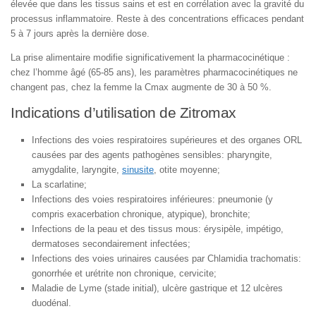
élevée que dans les tissus sains et est en corrélation avec la gravité du
processus inflammatoire. Reste à des concentrations efficaces pendant
5 à 7 jours après la dernière dose.
La prise alimentaire modifie significativement la pharmacocinétique :
chez l’homme âgé (65-85 ans), les paramètres pharmacocinétiques ne
changent pas, chez la femme la Cmax augmente de 30 à 50 %.
Indications d’utilisation de Zitromax
Infections des voies respiratoires supérieures et des organes ORL
causées par des agents pathogènes sensibles: pharyngite,
amygdalite, laryngite,
sinusite
, otite moyenne;
La scarlatine;
Infections des voies respiratoires inférieures: pneumonie (y
compris exacerbation chronique, atypique), bronchite;
Infections de la peau et des tissus mous: érysipèle, impétigo,
dermatoses secondairement infectées;
Infections des voies urinaires causées par Chlamidia trachomatis:
gonorrhée et urétrite non chronique, cervicite;
Maladie de Lyme (stade initial), ulcère gastrique et 12 ulcères
duodénal.