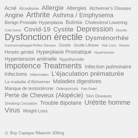
Allergie
Acné
Allergies
Alzheimer's Disease
Alcoolisme
Arthrite
Angine
Asthma / Emphysema
Benign Prostatic Hyperplasia
Bulimia
Cholesterol Lowering
Depression
Covid-19
Cystite
Cold Sores
Diuretic
Dysfonction érectile
Dysménorrhée
Goutte
Goutte Lithiase
Gastroesophegael Reflux Disease
Hair Loss
Herpes
Hyperplasie Prostatique
Herpès génital
Hypertension
Hypertension artérielle
Hypothyroïdie
Impotence Treatments
Infection pulmonaire
L'éjaculation prématurée
Infections
Inflammation
Maladies digestives
La maladie d'Alzheimer
Manque de testostérone
Osteoporosis
Pain Relief
Perte de Cheveux (Alopécie)
Skin Diseases
Urétrite homme
Trouble Bipolaire
Smoking Cessation
Virus
Weight Loss
Buy Copegus Ribavirin 100mg