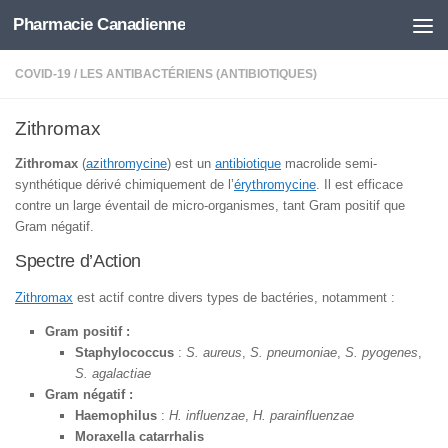
Pharmacie Canadienne
Skip to content
COVID-19
/
LES ANTIBACTÉRIENS (ANTIBIOTIQUES)
Zithromax
Zithromax
(
azithromycine
) est un
antibiotique
macrolide semi-
synthétique dérivé chimiquement de l’
érythromycine
. Il est efficace
contre un large éventail de micro-organismes, tant Gram positif que
Gram négatif.
Spectre d’Action
Zithromax
est actif contre divers types de bactéries, notamment :
Gram positif :
Staphylococcus
:
S. aureus
,
S. pneumoniae
,
S. pyogenes
,
S. agalactiae
Gram négatif :
Haemophilus
:
H. influenzae
,
H. parainfluenzae
Moraxella catarrhalis