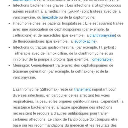
Infections bactériennes graves : Les infections à Staphylococcus
aureus résistant à la méthicilline (SARM) sont traitées avec de la
vancomycine, du
linézolide
ou de la daptomycine.
Pneumonie chez les patients hospitalisés : Elle est souvent traitée
avec une association de céphalosporines (par exemple, la
ceftriaxone) et de macrolides (par exemple, la
clarithromycine
) ou
de fluoroquinolones (par exemple, la
lévofloxacine
).
Infections du tractus gastro-intestinal (par exemple, H. pylori) :
Trithérapie avec de l’amoxicilline, de la clarithromycine et un
inhibiteur de la pompe à protons (par exemple, l’
oméprazole
).
Méningite: Généralement traité avec des céphalosporines de
troisième génération (par exemple, la ceftriaxone) et de la
vancomycine.
L’azithromycine (Zithromax) reste un
traitement
important pour
diverses infections, en particulier celles affectant les voies
respiratoires, la peau et les organes génito-urinaires. Cependant, la
résistance bactérienne et la nature spécifique des infections
nécessitent le recours à d’autres antibiotiques pour traiter
certaines affections. Le choix de l’antibiotique doit toujours être
basé sur les recommandations du médecin et les résultats des