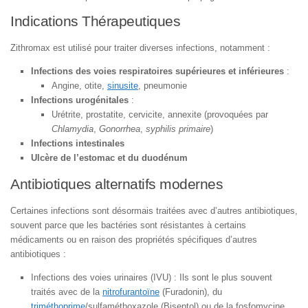
Indications Thérapeutiques
Zithromax est utilisé pour traiter diverses infections, notamment :
Infections des voies respiratoires supérieures et inférieures
:
Angine, otite,
sinusite
, pneumonie
Infections urogénitales
:
Urétrite, prostatite, cervicite, annexite (provoquées par
Chlamydia
,
Gonorrhea
,
syphilis primaire
)
Infections intestinales
Ulcère de l’estomac et du duodénum
Antibiotiques alternatifs modernes
Certaines infections sont désormais traitées avec d’autres antibiotiques,
souvent parce que les bactéries sont résistantes à certains
médicaments ou en raison des propriétés spécifiques d’autres
antibiotiques :
Infections des voies urinaires (IVU) : Ils sont le plus souvent
traités avec de la
nitrofurantoïne
(Furadonin), du
triméthoprime
/sulfaméthoxazole (Biseptol) ou de la fosfomycine.