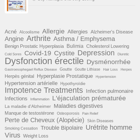
Allergie
Acné
Allergies
Alzheimer's Disease
Alcoolisme
Arthrite
Angine
Asthma / Emphysema
Benign Prostatic Hyperplasia
Bulimia
Cholesterol Lowering
Depression
Covid-19
Cystite
Cold Sores
Diuretic
Dysfonction érectile
Dysménorrhée
Goutte
Goutte Lithiase
Gastroesophegael Reflux Disease
Hair Loss
Herpes
Hyperplasie Prostatique
Herpès génital
Hypertension
Hypertension artérielle
Hypothyroïdie
Impotence Treatments
Infection pulmonaire
L'éjaculation prématurée
Infections
Inflammation
Maladies digestives
La maladie d'Alzheimer
Manque de testostérone
Osteoporosis
Pain Relief
Perte de Cheveux (Alopécie)
Skin Diseases
Urétrite homme
Trouble Bipolaire
Smoking Cessation
Virus
Weight Loss