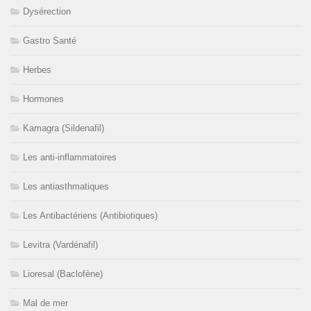
Dysérection
Gastro Santé
Herbes
Hormones
Kamagra (Sildenafil)
Les anti-inflammatoires
Les antiasthmatiques
Les Antibactériens (Antibiotiques)
Levitra (Vardénafil)
Lioresal (Baclofène)
Mal de mer