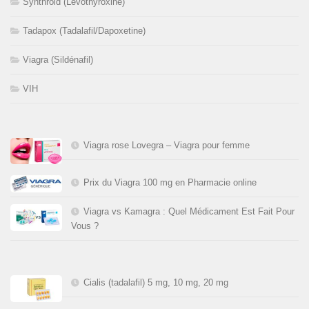
Synthroid (Lévothyroxine)
Tadapox (Tadalafil/Dapoxetine)
Viagra (Sildénafil)
VIH
Viagra rose Lovegra – Viagra pour femme
Prix du Viagra 100 mg en Pharmacie online
Viagra vs Kamagra : Quel Médicament Est Fait Pour
Vous ?
Cialis (tadalafil) 5 mg, 10 mg, 20 mg