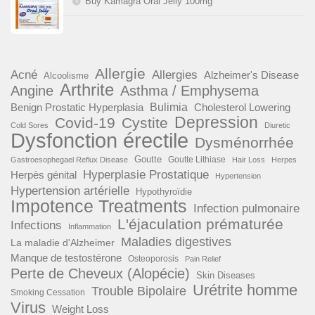
Buy Kamagra Oral Jelly 100mg
Allergie
Acné
Allergies
Alzheimer's Disease
Alcoolisme
Arthrite
Angine
Asthma / Emphysema
Benign Prostatic Hyperplasia
Bulimia
Cholesterol Lowering
Depression
Covid-19
Cystite
Cold Sores
Diuretic
Dysfonction érectile
Dysménorrhée
Goutte
Goutte Lithiase
Gastroesophegael Reflux Disease
Hair Loss
Herpes
Hyperplasie Prostatique
Herpès génital
Hypertension
Hypertension artérielle
Hypothyroïdie
Impotence Treatments
Infection pulmonaire
L'éjaculation prématurée
Infections
Inflammation
Maladies digestives
La maladie d'Alzheimer
Manque de testostérone
Osteoporosis
Pain Relief
Perte de Cheveux (Alopécie)
Skin Diseases
Urétrite homme
Trouble Bipolaire
Smoking Cessation
Virus
Weight Loss