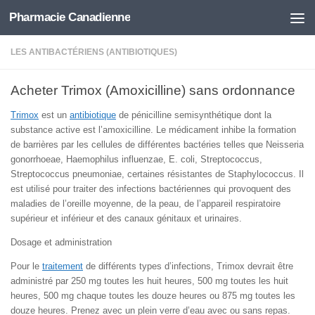
Pharmacie Canadienne
Skip to content
LES ANTIBACTÉRIENS (ANTIBIOTIQUES)
Acheter Trimox (Amoxicilline) sans ordonnance
Trimox
est un
antibiotique
de pénicilline semisynthétique dont la
substance active est l’amoxicilline. Le médicament inhibe la formation
de barrières par les cellules de différentes bactéries telles que Neisseria
gonorrhoeae, Haemophilus influenzae, E. coli, Streptococcus,
Streptococcus pneumoniae, certaines résistantes de Staphylococcus. Il
est utilisé pour traiter des infections bactériennes qui provoquent des
maladies de l’oreille moyenne, de la peau, de l’appareil respiratoire
supérieur et inférieur et des canaux génitaux et urinaires.
Dosage et administration
Pour le
traitement
de différents types d’infections, Trimox devrait être
administré par 250 mg toutes les huit heures, 500 mg toutes les huit
heures, 500 mg chaque toutes les douze heures ou 875 mg toutes les
douze heures. Prenez avec un plein verre d’eau avec ou sans repas.