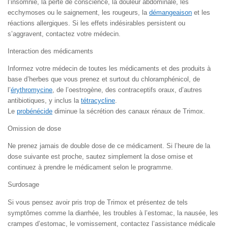
l’insomnie, la perte de conscience, la douleur abdominale, les
ecchymoses ou le saignement, les rougeurs, la
démangeaison
et les
réactions allergiques. Si les effets indésirables persistent ou
s’aggravent, contactez votre médecin.
Interaction des médicaments
Informez votre médecin de toutes les médicaments et des produits à
base d’herbes que vous prenez et surtout du chloramphénicol, de
l’
érythromycine
, de l’oestrogène, des contraceptifs oraux, d’autres
antibiotiques, y inclus la
tétracycline
.
Le
probénécide
diminue la sécrétion des canaux rénaux de Trimox.
Omission de dose
Ne prenez jamais de double dose de ce médicament. Si l’heure de la
dose suivante est proche, sautez simplement la dose omise et
continuez à prendre le médicament selon le programme.
Surdosage
Si vous pensez avoir pris trop de Trimox et présentez de tels
symptômes comme la diarrhée, les troubles à l’estomac, la nausée, les
crampes d’estomac, le vomissement, contactez l’assistance médicale