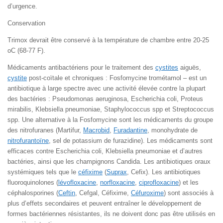
d’urgence.
Conservation
Trimox devrait être conservé à la température de chambre entre 20-25
oC (68-77 F).
Médicaments antibactériens pour le traitement des
cystites
aiguës,
cystite
post-coïtale et chroniques : Fosfomycine trométamol – est un
antibiotique à large spectre avec une activité élevée contre la plupart
des bactéries : Pseudomonas aeruginosa, Escherichia coli, Proteus
mirabilis, Klebsiella pneumoniae, Staphylococcus spp et Streptococcus
spp. Une alternative à la Fosfomycine sont les médicaments du groupe
des nitrofuranes (Martifur,
Macrobid
,
Furadantine
, monohydrate de
nitrofurantoïne
, sel de potassium de furazidine). Les médicaments sont
efficaces contre Escherichia coli, Klebsiella pneumoniae et d’autres
bactéries, ainsi que les champignons Candida. Les antibiotiques oraux
systémiques tels que le
céfixime
(
Suprax
, Cefix). Les antibiotiques
fluoroquinolones (
lévofloxacine
,
norfloxacine
,
ciprofloxacine
) et les
céphalosporines (
Ceftin
, Cefgal, Céfixime,
Céfuroxime
) sont associés à
plus d’effets secondaires et peuvent entraîner le développement de
formes bactériennes résistantes, ils ne doivent donc pas être utilisés en