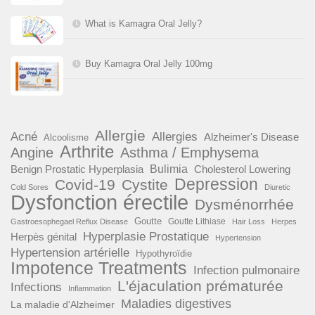
What is Kamagra Oral Jelly?
Buy Kamagra Oral Jelly 100mg
Allergie
Acné
Allergies
Alzheimer's Disease
Alcoolisme
Arthrite
Angine
Asthma / Emphysema
Benign Prostatic Hyperplasia
Bulimia
Cholesterol Lowering
Depression
Covid-19
Cystite
Cold Sores
Diuretic
Dysfonction érectile
Dysménorrhée
Goutte
Goutte Lithiase
Gastroesophegael Reflux Disease
Hair Loss
Herpes
Hyperplasie Prostatique
Herpès génital
Hypertension
Hypertension artérielle
Hypothyroïdie
Impotence Treatments
Infection pulmonaire
L'éjaculation prématurée
Infections
Inflammation
Maladies digestives
La maladie d'Alzheimer