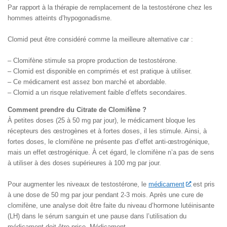
Par rapport à la thérapie de remplacement de la testostérone chez les
hommes atteints d’hypogonadisme.
Clomid peut être considéré comme la meilleure alternative car :
– Clomifène stimule sa propre production de testostérone.
– Clomid est disponible en comprimés et est pratique à utiliser.
– Ce médicament est assez bon marché et abordable.
– Clomid a un risque relativement faible d’effets secondaires.
Comment prendre du Citrate de Clomifène ?
À petites doses (25 à 50 mg par jour), le médicament bloque les
récepteurs des œstrogènes et à fortes doses, il les stimule. Ainsi, à
fortes doses, le clomifène ne présente pas d’effet anti-œstrogénique,
mais un effet œstrogénique. À cet égard, le clomifène n’a pas de sens
à utiliser à des doses supérieures à 100 mg par jour.
Pour augmenter les niveaux de testostérone, le
médicament
est pris
à une dose de 50 mg par jour pendant 2-3 mois. Après une cure de
clomifène, une analyse doit être faite du niveau d’hormone lutéinisante
(LH) dans le sérum sanguin et une pause dans l’utilisation du
médicament doit être prise. Médicament.