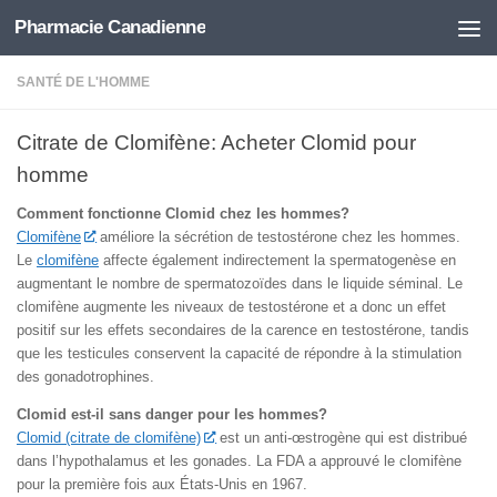
Pharmacie Canadienne
Skip to content
SANTÉ DE L'HOMME
Citrate de Clomifène: Acheter Clomid pour
homme
Comment fonctionne Clomid chez les hommes?
Clomifène
améliore la sécrétion de testostérone chez les hommes.
Le
clomifène
affecte également indirectement la spermatogenèse en
augmentant le nombre de spermatozoïdes dans le liquide séminal. Le
clomifène augmente les niveaux de testostérone et a donc un effet
positif sur les effets secondaires de la carence en testostérone, tandis
que les testicules conservent la capacité de répondre à la stimulation
des gonadotrophines.
Clomid est-il sans danger pour les hommes?
Clomid (citrate de clomifène)
est un anti-œstrogène qui est distribué
dans l’hypothalamus et les gonades. La FDA a approuvé le clomifène
pour la première fois aux États-Unis en 1967.