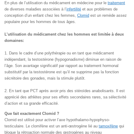
En plus de l’utilisation du médicament en médecine pour le
traitement
de diverses maladies associées à l’
infertilité
et aux problèmes de
conception d’un enfant chez les femmes,
Clomid
est un remède assez
populaire pour les hommes de tous âges.
L’utilisation du médicament chez les hommes est limitée à deux
domaines:
1. Dans le cadre d’une polythérapie ou en tant que médicament
indépendant, la testostérone (hypogonadisme) diminue en raison de
l’âge. Son avantage significatif par rapport au traitement hormonal
substitutif par la testostérone est qu’il ne supprime pas la fonction
sécrétoire des gonades, mais la stimule plutôt.
2. En tant que PCT après avoir pris des stéroïdes anabolisants. Il est
apprécié des athlètes pour ses effets secondaires rares, sa sélectivité
d’action et sa grande efficacité.
Que fait exactement Clomid ?
Clomid est utilisé pour activer l’axe hypothalamo-hypophyso-
testiculaire. Le clomifène est un anti-œstrogène lié au
tamoxifène
qui
bloque la rétroaction normale des œstrogènes au niveau