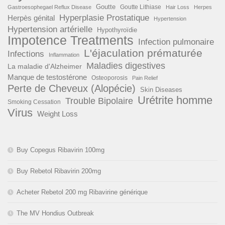
Goutte
Goutte Lithiase
Gastroesophegael Reflux Disease
Hair Loss
Herpes
Hyperplasie Prostatique
Herpès génital
Hypertension
Hypertension artérielle
Hypothyroïdie
Impotence Treatments
Infection pulmonaire
L'éjaculation prématurée
Infections
Inflammation
Maladies digestives
La maladie d'Alzheimer
Manque de testostérone
Osteoporosis
Pain Relief
Perte de Cheveux (Alopécie)
Skin Diseases
Urétrite homme
Trouble Bipolaire
Smoking Cessation
Virus
Weight Loss
Buy Copegus Ribavirin 100mg
Buy Rebetol Ribavirin 200mg
Acheter Rebetol 200 mg Ribavirine générique
The MV Hondius Outbreak