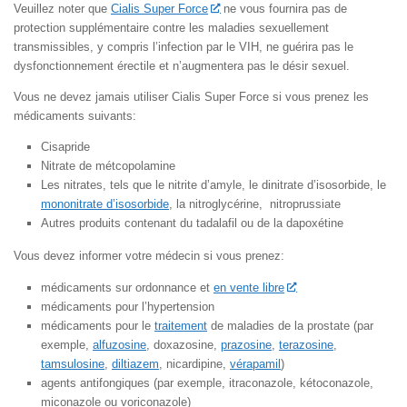
Veuillez noter que
Cialis Super Force
ne vous fournira pas de
protection supplémentaire contre les maladies sexuellement
transmissibles, y compris l’infection par le VIH, ne guérira pas le
dysfonctionnement érectile et n’augmentera pas le désir sexuel.
Vous ne devez jamais utiliser Cialis Super Force si vous prenez les
médicaments suivants:
Cisapride
Nitrate de métcopolamine
Les nitrates, tels que le nitrite d’amyle, le dinitrate d’isosorbide, le
mononitrate d’isosorbide
, la nitroglycérine, nitroprussiate
Autres produits contenant du tadalafil ou de la dapoxétine
Vous devez informer votre médecin si vous prenez:
médicaments sur ordonnance et
en vente libre
médicaments pour l’hypertension
médicaments pour le
traitement
de maladies de la prostate (par
exemple,
alfuzosine
, doxazosine,
prazosine
,
terazosine
,
tamsulosine
,
diltiazem
, nicardipine,
vérapamil
)
agents antifongiques (par exemple, itraconazole, kétoconazole,
miconazole ou voriconazole)