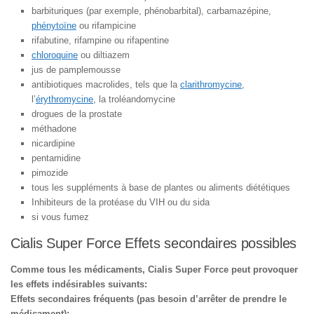
barbituriques (par exemple, phénobarbital), carbamazépine,
phénytoïne
ou rifampicine
rifabutine, rifampine ou rifapentine
chloroquine
ou diltiazem
jus de pamplemousse
antibiotiques macrolides, tels que la
clarithromycine
,
l’
érythromycine
, la troléandomycine
drogues de la prostate
méthadone
nicardipine
pentamidine
pimozide
tous les suppléments à base de plantes ou aliments diététiques
Inhibiteurs de la protéase du VIH ou du sida
si vous fumez
Cialis Super Force Effets secondaires possibles
Comme tous les médicaments, Cialis Super Force peut provoquer
les effets indésirables suivants:
Effets secondaires fréquents (pas besoin d’arrêter de prendre le
médicament):