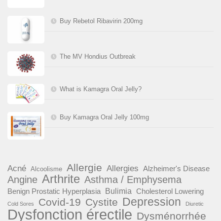
Buy Rebetol Ribavirin 200mg
The MV Hondius Outbreak
What is Kamagra Oral Jelly?
Buy Kamagra Oral Jelly 100mg
Allergie
Acné
Allergies
Alzheimer's Disease
Alcoolisme
Arthrite
Angine
Asthma / Emphysema
Benign Prostatic Hyperplasia
Bulimia
Cholesterol Lowering
Depression
Covid-19
Cystite
Cold Sores
Diuretic
Dysfonction érectile
Dysménorrhée