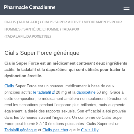
Pharmacie Canadienne
Skip to content
CIALIS (TADALAFIL)
/
CIALIS SUPER ACTIVE
/
MÉDICAMENTS POUR
HOMMES
/
SANTÉ DE L'HOMME
/
TADAPOX
(TADALAFIL/DAPOXETINE)
Cialis Super Force générique
Cialis Super Force est un médicament contenant deux ingrédients
actifs, le tadalafil et la dapoxétine, qui sont utilisés pour traiter la
dysfonction érectile.
Cialis
Super Force est un nouveau médicament à base de deux
principes actifs:
le tadalafil
20 mg et la
dapoxétine
60 mg. Grâce à
cette composition, le médicament améliore non seulement l’érection et
rend les sensations pendant l’orgasme plus brillantes, mais augmente
également la durée des rapports sexuels. Son efficacité a été prouvée
dans les 36 heures suivant l’ingestion. Un comprimé de Cialis Super
Force peut fournir 8 à 10 érections puissantes. Cialis Super est un
Tadalafil générique
et
Cialis pas cher
que le
Cialis Lilly
.