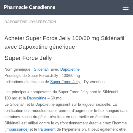
Pharmacie Canadienne
Skip to content
DAPOXÉTINE
/
DYSÉRECTION
Acheter Super Force Jelly 100/60 mg Sildénafil
avec Dapoxetine générique
Super Force Jelly
Nom générique :
Sildénafil
avec
Dapoxetine
Posologie de Super Force Jelly : 100/60 mg
Indications d’utilisation de
Super Force Jelly
: Dysérection
Les principaux composants du Super Force Jelly sont le Sildénafil –
100 mg et la
Dapoxétine
– 60 mg.
Le Sildénafil et la Dapoxétine agissent sur la vigueur sexuelle. La
tonification des muscles lisses permet d’augmenter le flux sanguin dans
certaines zones du pénis, résultant en une meilleure érection. Le
Sildénafil est utilisé contre le dysfonctionnement érectile chez l’homme
(
impuissance
) et le
traitement
de l’hypertension. Il peut également être