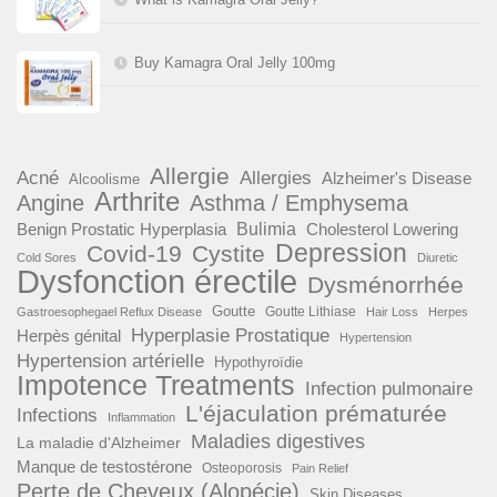
Buy Kamagra Oral Jelly 100mg
Allergie
Acné
Allergies
Alzheimer's Disease
Alcoolisme
Arthrite
Angine
Asthma / Emphysema
Benign Prostatic Hyperplasia
Bulimia
Cholesterol Lowering
Depression
Covid-19
Cystite
Cold Sores
Diuretic
Dysfonction érectile
Dysménorrhée
Goutte
Goutte Lithiase
Gastroesophegael Reflux Disease
Hair Loss
Herpes
Hyperplasie Prostatique
Herpès génital
Hypertension
Hypertension artérielle
Hypothyroïdie
Impotence Treatments
Infection pulmonaire
L'éjaculation prématurée
Infections
Inflammation
Maladies digestives
La maladie d'Alzheimer
Manque de testostérone
Osteoporosis
Pain Relief
Perte de Cheveux (Alopécie)
Skin Diseases