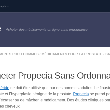
ription
e
Acheter des médicaments en ligne sans ordonnance
MENTS POUR HOMMES
/
MÉDICAMENTS POUR LA PROSTATE
/
SA
eter Propecia Sans Ordonn
téride
ne doit être utilisé que par des hommes adultes. Le finasté
ate et l’hyperplasie bénigne de la prostate.
Propecia
se prend par
’écraser ou de mâcher le médicament. Des études cliniques ont m
des cheveux.