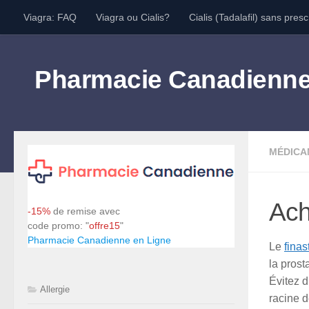
Viagra: FAQ
Viagra ou Cialis?
Cialis (Tadalafil) sans presc
Skip to content
Pharmacie Canadienn
MÉDICA
Ach
-15%
de remise avec
code promo: "
offre15
"
Pharmacie Canadienne en Ligne
Le
finas
la prost
Évitez d
Allergie
racine 