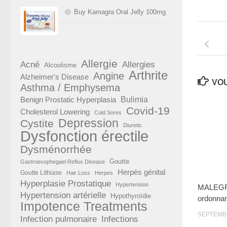
Buy Kamagra Oral Jelly 100mg
Allergie
Acné
Allergies
Alcoolisme
Arthrite
Angine
Alzheimer's Disease
VOU
Asthma / Emphysema
Benign Prostatic Hyperplasia
Bulimia
Covid-19
Cholesterol Lowering
Cold Sores
Depression
Cystite
Diuretic
Dysfonction érectile
Dysménorrhée
Goutte
Gastroesophegael Reflux Disease
Herpès génital
Goutte Lithiase
Hair Loss
Herpes
Hyperplasie Prostatique
Hypertension
MALEGRA
Hypertension artérielle
Hypothyroïdie
ordonna
Impotence Treatments
SEPTEMBR
Infection pulmonaire
Infections