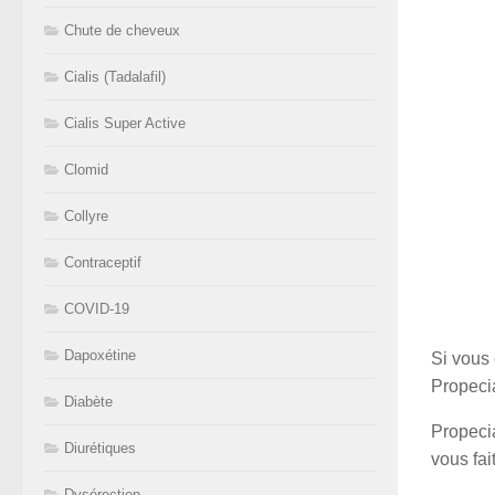
Chute de cheveux
Cialis (Tadalafil)
Cialis Super Active
Clomid
Collyre
Contraceptif
COVID-19
Dapoxétine
Si vous
Propecia
Diabète
Propecia
Diurétiques
vous fai
Dysérection