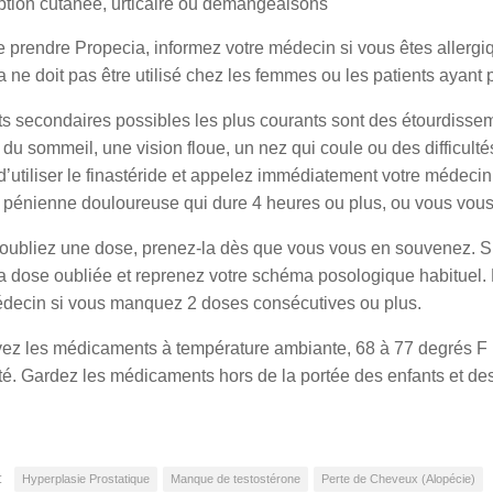
ption cutanée, urticaire ou démangeaisons
 prendre Propecia, informez votre médecin si vous êtes allergiqu
 ne doit pas être utilisé chez les femmes ou les patients ayant p
ts secondaires possibles les plus courants sont des étourdisse
 du sommeil, une vision floue, un nez qui coule ou des difficultés
d’utiliser le finastéride et appelez immédiatement votre médecin
 pénienne douloureuse qui dure 4 heures ou plus, ou vous vous 
 oubliez une dose, prenez-la dès que vous vous en souvenez. Si
a dose oubliée et reprenez votre schéma posologique habituel. 
édecin si vous manquez 2 doses consécutives ou plus.
z les médicaments à température ambiante, 68 à 77 degrés F (20
ité. Gardez les médicaments hors de la portée des enfants et d
:
Hyperplasie Prostatique
Manque de testostérone
Perte de Cheveux (Alopécie)