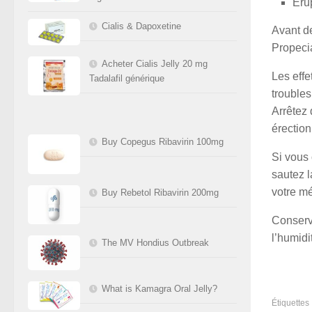
Éru
Cialis & Dapoxetine
Avant de
Propecia
Acheter Cialis Jelly 20 mg
Les effe
Tadalafil générique
troubles
Arrêtez 
érection
Buy Copegus Ribavirin 100mg
Si vous
sautez l
votre m
Buy Rebetol Ribavirin 200mg
Conserve
l’humid
The MV Hondius Outbreak
What is Kamagra Oral Jelly?
Étiquettes 