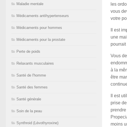
Maladie mentale
les ord
vous dev
Médicaments antihypertenseurs
votre po
Médicaments pour hommes
Il est 
une mai
Médicaments pour la prostate
pourrait
Perte de poids
Vous de
endomma
Relaxants musculaires
à la mê
Santé de l'homme
être man
continue
Santé des femmes
Il est u
Santé générale
prise d
prendre
Soin de la peau
Propecia
Synthroid (Lévothyroxine)
moins un