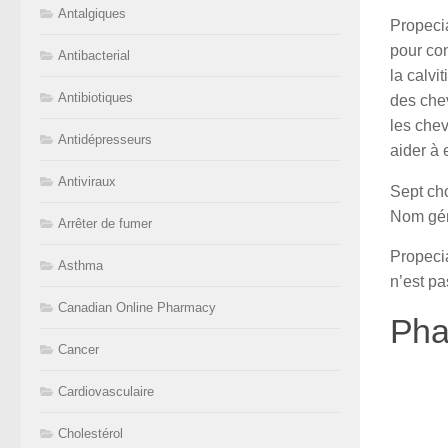
Antalgiques
Propecia
pour con
Antibacterial
la calvi
Antibiotiques
des che
les chev
Antidépresseurs
aider à 
Antiviraux
Sept ch
Nom gén
Arrêter de fumer
Propecia
Asthma
n’est pa
Canadian Online Pharmacy
Pha
Cancer
Cardiovasculaire
Cholestérol