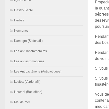
Propecia
la quant
Gastro Santé
dépress
des lèvr
Herbes
poursuiv
Hormones
Pendant
Kamagra (Sildenafil)
des bos
Les anti-inflammatoires
Pendant
de voir 
Les antiasthmatiques
Si vous 
Les Antibactériens (Antibiotiques)
Si vous
Levitra (Vardénafil)
finastér
Lioresal (Baclofène)
Vous dev
contenan
Mal de mer
médicame