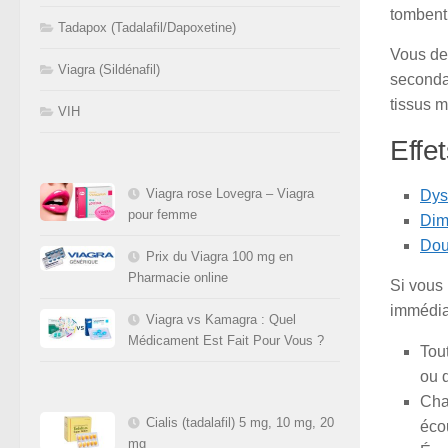
tombent
Tadapox (Tadalafil/Dapoxetine)
Vous de
Viagra (Sildénafil)
seconda
tissus 
VIH
Effe
Viagra rose Lovegra – Viagra
Dys
pour femme
Dim
Dou
Prix du Viagra 100 mg en
Pharmacie online
Si vous 
immédia
Viagra vs Kamagra : Quel
Médicament Est Fait Pour Vous ?
Tout
ou 
Cha
Cialis (tadalafil) 5 mg, 10 mg, 20
éco
mg