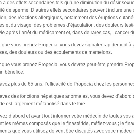
 a des effets secondaires tels qu’une diminution du désir sexuel
ité de sperme. D’autres effets secondaires peuvent inclure une s
ion, des réactions allergiques, notamment des éruptions cutan
es et du visage, des problèmes d’éjaculation, des douleurs testicu
ie après l’arrêt du médicament et, dans de rares cas, , cancer d
 que vous prenez Propecia, vous devez signaler rapidement à
ses, des douleurs ou des écoulements de mamelons.
 que vous prenez Propecia, vous devrez peut-être prendre Prop
un bénéfice.
avez plus de 65 ans, l’efficacité de Propecia chez les personne
 avez des fonctions hépatiques anormales, vous devez d’abord d
ide est largement métabolisé dans le foie.
ez d’abord et avant tout informer votre médecin de toutes vos 
t les mêmes composés que le finastéride, méfiez-vous ; le finas
nts que vous utilisez doivent être discutés avec votre médecin