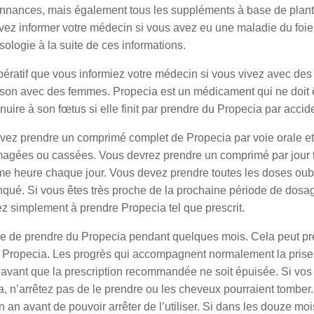
onnances, mais également tous les suppléments à base de plante
ez informer votre médecin si vous avez eu une maladie du foie
sologie à la suite de ces informations.
impératif que vous informiez votre médecin si vous vivez avec 
son avec des femmes. Propecia est un médicament qui ne doit 
 nuire à son fœtus si elle finit par prendre du Propecia par accid
vez prendre un comprimé complet de Propecia par voie orale et 
gées ou cassées. Vous devrez prendre un comprimé par jour tel 
me heure chaque jour. Vous devez prendre toutes les doses ou
qué. Si vous êtes très proche de la prochaine période de dosag
z simplement à prendre Propecia tel que prescrit.
tile de prendre du Propecia pendant quelques mois. Cela peut pren
e Propecia. Les progrès qui accompagnent normalement la prise 
 avant que la prescription recommandée ne soit épuisée. Si vo
, n’arrêtez pas de le prendre ou les cheveux pourraient tombe
 an avant de pouvoir arrêter de l’utiliser. Si dans les douze m