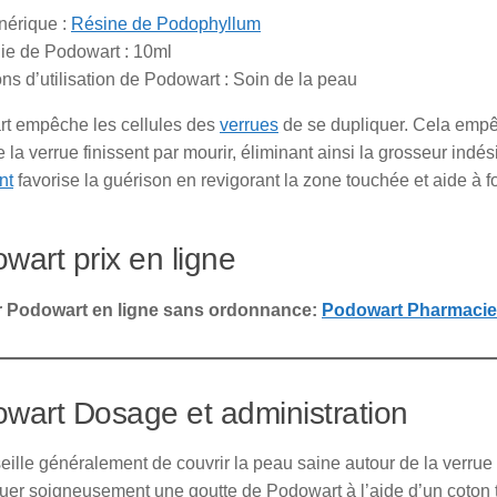
érique :
Résine de Podophyllum
ie de Podowart : 10ml
ons d’utilisation de Podowart : Soin de la peau
t empêche les cellules des
verrues
de se dupliquer. Cela empê
e la verrue finissent par mourir, éliminant ainsi la grosseur i
nt
favorise la guérison en revigorant la zone touchée et aide à 
wart prix en ligne
 Podowart en ligne sans ordonnance:
Podowart Pharmacie 
wart Dosage et administration
ille généralement de couvrir la peau saine autour de la verrue p
uer soigneusement une goutte de Podowart à l’aide d’un coton 