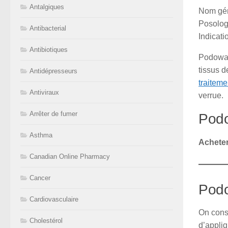
Antalgiques
Nom gén
Posolog
Antibacterial
Indicati
Antibiotiques
Podowar
tissus d
Antidépresseurs
traiteme
Antiviraux
verrue.
Arrêter de fumer
Podo
Asthma
Acheter
Canadian Online Pharmacy
Cancer
Podo
Cardiovasculaire
On conse
Cholestérol
d’appliq