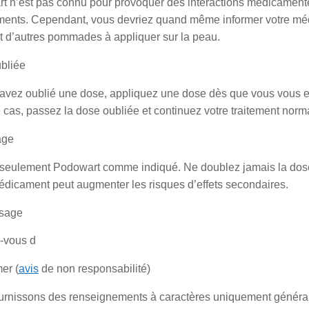
 n’est pas connu pour provoquer des interactions médicamenteus
ents. Cependant, vous devriez quand même informer votre médec
git d’autres pommades à appliquer sur la peau.
bliée
avez oublié une dose, appliquez une dose dès que vous vous en 
cas, passez la dose oubliée et continuez votre traitement nor
age
z seulement Podowart comme indiqué. Ne doublez jamais la dose,
édicament peut augmenter les risques d’effets secondaires.
sage
-vous d
er (
avis
de non responsabilité)
urnissons des renseignements à caractères uniquement générau