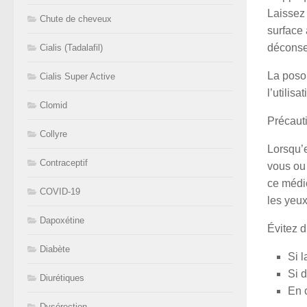
Laissez
Chute de cheveux
surface 
déconsei
Cialis (Tadalafil)
La posol
Cialis Super Active
l’utilis
Clomid
Précaut
Collyre
Lorsqu’e
Contraceptif
vous ou
ce médi
COVID-19
les yeux
Dapoxétine
Évitez d
Diabète
Si l
Si d
Diurétiques
En c
Dysérection