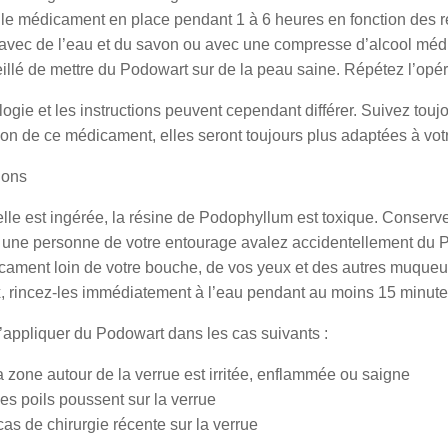
 le médicament en place pendant 1 à 6 heures en fonction des 
avec de l’eau et du savon ou avec une compresse d’alcool médic
llé de mettre du Podowart sur de la peau saine. Répétez l’opéra
ogie et les instructions peuvent cependant différer. Suivez tou
ation de ce médicament, elles seront toujours plus adaptées à vot
ions
lle est ingérée, la résine de Podophyllum est toxique. Conserve
 une personne de votre entourage avalez accidentellement du 
cament loin de votre bouche, de vos yeux et des autres muqueu
, rincez-les immédiatement à l’eau pendant au moins 15 minutes
’appliquer du Podowart dans les cas suivants :
a zone autour de la verrue est irritée, enflammée ou saigne
es poils poussent sur la verrue
as de chirurgie récente sur la verrue