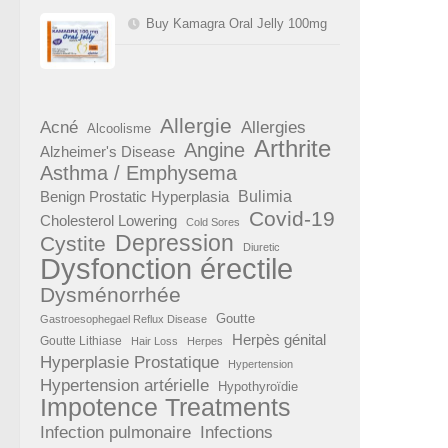
Buy Kamagra Oral Jelly 100mg
Allergie
Acné
Allergies
Alcoolisme
Arthrite
Angine
Alzheimer's Disease
Asthma / Emphysema
Benign Prostatic Hyperplasia
Bulimia
Covid-19
Cholesterol Lowering
Cold Sores
Depression
Cystite
Diuretic
Dysfonction érectile
Dysménorrhée
Goutte
Gastroesophegael Reflux Disease
Herpès génital
Goutte Lithiase
Hair Loss
Herpes
Hyperplasie Prostatique
Hypertension
Hypertension artérielle
Hypothyroïdie
Impotence Treatments
Infection pulmonaire
Infections