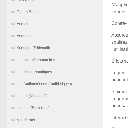
N’appliq
verrues,
Gastro Santé
Contre-i
Herbes
Assurez-
Hormones
souffrez
Kamagra (Sildenafil)
l’utilis
Les anti-inflammatoires
Effets 
Les antiasthmatiques
Le princ
peau ir
Les Antibactériens (Antibiotiques)
Si vous 
Levitra (Vardénafil)
fréquenc
pour sav
Lioresal (Baclofène)
Interac
Mal de mer