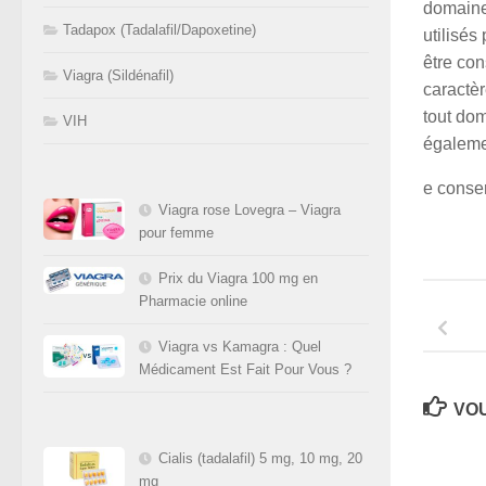
domaine
Tadapox (Tadalafil/Dapoxetine)
utilisés
être con
Viagra (Sildénafil)
caractè
tout dom
VIH
égaleme
e conser
Viagra rose Lovegra – Viagra
pour femme
Prix du Viagra 100 mg en
Pharmacie online
Viagra vs Kamagra : Quel
Médicament Est Fait Pour Vous ?
VOU
Cialis (tadalafil) 5 mg, 10 mg, 20
mg