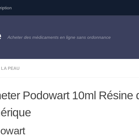
ription
e
Acheter des médicaments en ligne sans ordonnance
 LA PEAU
eter Podowart 10ml Résine
érique
owart