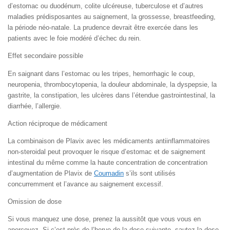
d’estomac ou duodénum, colite ulcéreuse, tuberculose et d’autres
maladies prédisposantes au saignement, la grossesse, breastfeeding,
la période néo-natale. La prudence devrait être exercée dans les
patients avec le foie modéré d’échec du rein.
Effet secondaire possible
En saignant dans l’estomac ou les tripes, hemorrhagic le coup,
neuropenia, thrombocytopenia, la douleur abdominale, la dyspepsie, la
gastrite, la constipation, les ulcères dans l’étendue gastrointestinal, la
diarrhée, l’allergie.
Action réciproque de médicament
La combinaison de Plavix avec les médicaments antiinflammatoires
non-steroidal peut provoquer le risque d’estomac et de saignement
intestinal du même comme la haute concentration de concentration
d’augmentation de Plavix de
Coumadin
s’ils sont utilisés
concurremment et l’avance au saignement excessif.
Omission de dose
Si vous manquez une dose, prenez la aussitôt que vous vous en
apercevez. Si c’est près de l’herue de la dose suivante, sautez la dose