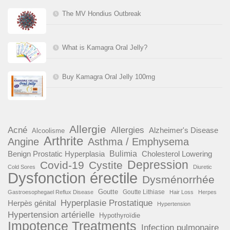
The MV Hondius Outbreak
What is Kamagra Oral Jelly?
Buy Kamagra Oral Jelly 100mg
Allergie
Acné
Allergies
Alzheimer's Disease
Alcoolisme
Arthrite
Angine
Asthma / Emphysema
Benign Prostatic Hyperplasia
Bulimia
Cholesterol Lowering
Depression
Covid-19
Cystite
Cold Sores
Diuretic
Dysfonction érectile
Dysménorrhée
Goutte
Goutte Lithiase
Gastroesophegael Reflux Disease
Hair Loss
Herpes
Hyperplasie Prostatique
Herpès génital
Hypertension
Hypertension artérielle
Hypothyroïdie
Impotence Treatments
Infection pulmonaire