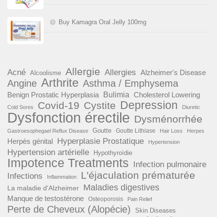
Buy Kamagra Oral Jelly 100mg
Allergie
Acné
Allergies
Alzheimer's Disease
Alcoolisme
Arthrite
Angine
Asthma / Emphysema
Benign Prostatic Hyperplasia
Bulimia
Cholesterol Lowering
Depression
Covid-19
Cystite
Cold Sores
Diuretic
Dysfonction érectile
Dysménorrhée
Goutte
Goutte Lithiase
Gastroesophegael Reflux Disease
Hair Loss
Herpes
Hyperplasie Prostatique
Herpès génital
Hypertension
Hypertension artérielle
Hypothyroïdie
Impotence Treatments
Infection pulmonaire
L'éjaculation prématurée
Infections
Inflammation
Maladies digestives
La maladie d'Alzheimer
Manque de testostérone
Osteoporosis
Pain Relief
Perte de Cheveux (Alopécie)
Skin Diseases