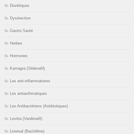
Diurétiques
Dysérection
Gastro Santé
Herbes
Hormones
Kamagra (Sildenafil)
Les anti-inflammatoires
Les antiasthmatiques
Les Antibactériens (Antibiotiques)
Levitra (Vardénafil)
Lioresal (Baclofène)