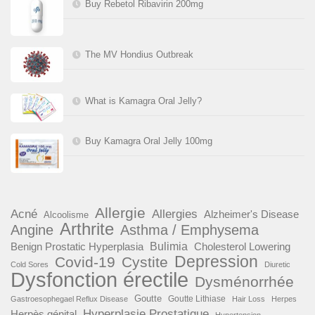
Buy Rebetol Ribavirin 200mg
The MV Hondius Outbreak
What is Kamagra Oral Jelly?
Buy Kamagra Oral Jelly 100mg
Allergie
Acné
Allergies
Alzheimer's Disease
Alcoolisme
Arthrite
Angine
Asthma / Emphysema
Benign Prostatic Hyperplasia
Bulimia
Cholesterol Lowering
Depression
Covid-19
Cystite
Cold Sores
Diuretic
Dysfonction érectile
Dysménorrhée
Goutte
Goutte Lithiase
Gastroesophegael Reflux Disease
Hair Loss
Herpes
Hyperplasie Prostatique
Herpès génital